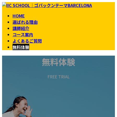
コ
ナ
ン
ビ
HOME
テ
ゲ
選ばれる理由
ン
ー
講師紹介
ツ
シ
コース案内
へ
ョ
よくあるご質問
ス
ン
無料体験
キ
に
ッ
移
無料体験
プ
動
FREE TRIAL